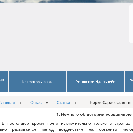
ые
Б
Генераторы азота
Установки Эдельвейс
Главная
»
О нас
»
Статьи
»
Нормобарическая гип
1. Немного об истории создания ле
астоящее время почти исключительно только в странах
ивно развивается метод воздействия на организм чело