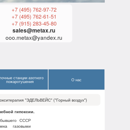
+7 (495) 762-97-72
+7 (495) 762-61-51
+7 (915) 283-45-80
sales@metax.ru
ooo.metax@yandex.ru
лочные станции азотного
О нас
пожаротушения
окситерапия "ЭДЕЛЬВЕЙС" ("Горный воздух")
чебной гипоксии.
 бывшего СССР
века газовыми