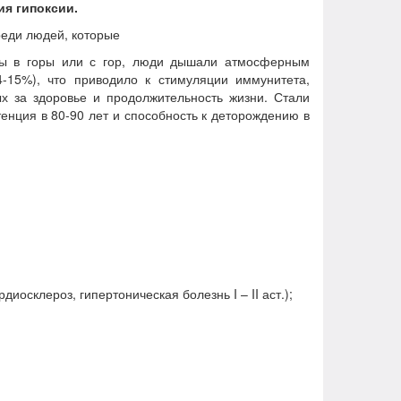
ия гипоксии.
реди людей, которые
ары в горы или с гор, люди дышали атмосферным
-15%), что приводило к стимуляции иммунитета,
ых за здоровье и продолжительность жизни. Стали
тенция в 80-90 лет и способность к деторождению в
осклероз, гипертоническая болезнь I – II аст.);