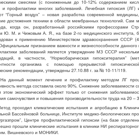
ическими смесями (с пониженным до 10-12% содержанием кисл
 и профилактики многих заболеваний. Лечебная гипоксия (ЛГ) 
ют “Горный воздух” – новая разработка современной медицины
ие достижения техники в области мембранных технологий. Сам м
ода, когда он, разработанный российскими профессорами Стр
 Ю. М. и Чижовым А. Я., на базе 2-го медицинского института, 
ндован к применению Министерством здравоохранения СССР (4.
 Официальным признанием важности и жизнеспособности данного
илактики заболеваний является утверждение МЗ СССР нескольки
ндаций, в частности, “Нормобарическая гипокситерапия” (м
ентности организма с помощью прерывистой гипоксической
еские рекомендации, утверждены 27.10.88 г. за № 10-11/119.
анный момент лечение и профилактику методом ЛГ прошло 
вность метода составила около 90%. Снижение заболеваемости сос
и этом экономический эффект только от снижения заболеваемос
ия самочувствия и повышения производительности труда на 20 – 
д проходил климатические испытания и апробацию в Клиниче
ьной Бассейновой больнице, Институте медико-биологических пр
ргазпром”, Центре профилактической гипоксии (на базе отделени
пешно прошли клинические испытания в клиники НИ респираторног
им. Вишневского и МОНИКИ.