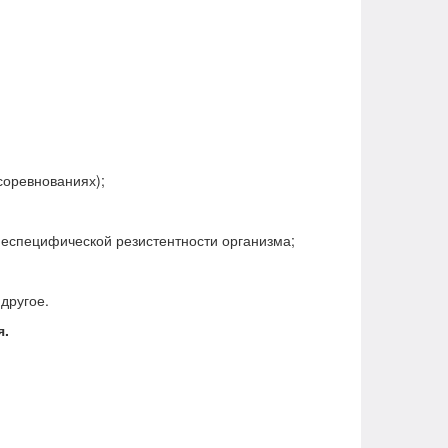
соревнованиях);
неспецифической резистентности организма;
другое.
я.