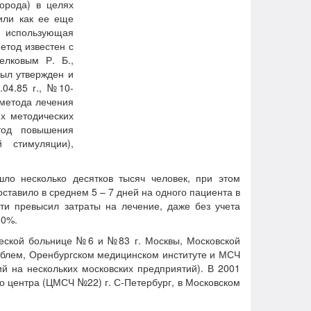
орода) в целях
или как ее еще
, использующая
етод известен с
елковым Р. Б.,
был утвержден и
04.85 г., №10-
 метода лечения
х методических
етод повышения
 стимуляции),
несколько десятков тысяч человек, при этом
тавило в среднем 5 – 7 дней на одного пациента в
ти превысил затраты на лечение, даже без учета
30%.
ской больнице №6 и №83 г. Москвы, Московской
облем, Оренбургском медицинском институте и МСЧ
й на нескольких московских предприятий). В 2001
о центра (ЦМСЧ №22) г. С-Петербург, в Московском