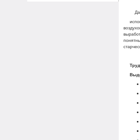
Давн
испо
воздух
выработ
понятны
старчес
Труд
Выд