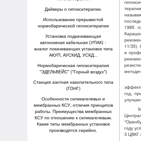
гипокс
терапии
Дайверы о гипокситерапии.
называ
Использование прерывистой
последн
нормобарической гипокситерапии
1985 г
Карашом
Установка подкачивающая
рекоме
автономная кабельная (УПАК) -
11/35).
аналог покачивающих установок типа
и проф
АКУП, АУСКИД, УСКД...
рекоме
резист
Нормобарическая гипокситерапия
методич
"ЭДЕЛЬВЕЙС" ("Горный воздух")
На д
Станция азотная накопительного типа
эффекти
(ГОНГ)
год, пр
Особенности силикагелевых и
улучшен
мембранных КСУ, отличия принципов
Мето
работы. Преимущества мембранных
Централ
КСУ по отношению к силикагелевым.
“Оренбу
Какие типы мембранных установок
году ус
производятся серийно.
3 ЦВКГ 