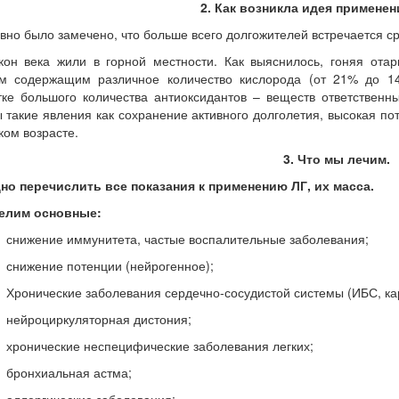
2. Как возникла идея применен
о было замечено, что больше всего долгожителей встречается с
кон века жили в горной местности. Как выяснилось, гоняя от
ом содержащим различное количество кислорода (от 21% до 14
ке большого количества антиоксидантов – веществ ответственн
 такие явления как сохранение активного долголетия, высокая по
ком возрасте.
3. Что мы лечим.
но перечислить все показания к применению ЛГ, их масса.
елим основные:
снижение иммунитета, частые воспалительные заболевания;
снижение потенции (нейрогенное);
Хронические заболевания сердечно-сосудистой системы (ИБС, карди
нейроциркуляторная дистония;
хронические неспецифические заболевания легких;
бронхиальная астма;