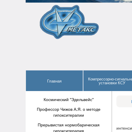
Компрессорно-сигнальн
Главная
установки КСУ
Космический "Эдельвейс"
Профессор Чижов А.Я. о методе
гипокситерапии
В н
Прерывистая нормобарическая
интенс
гипокситерапия